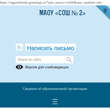
https://zagorodsreda.gosuslugi.ru/?utm_source=cur66&utm_medium=site
МАОУ «СОШ № 2»
Написать письмо
Версия для слабовидящих
Сведения об образовательной организации