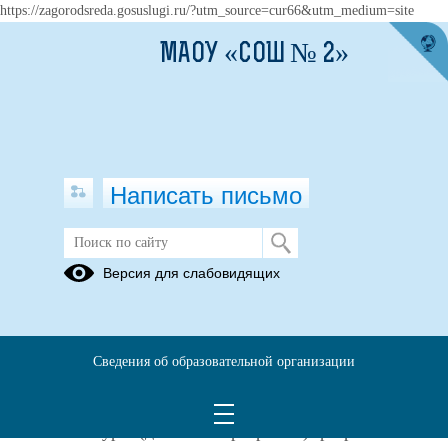
https://zagorodsreda.gosuslugi.ru/?utm_source=cur66&utm_medium=site
МАОУ «СОШ № 2»
Написать письмо
Воспитательная работа
Версия для слабовидящих
ПРОГРАММА ВОСПИТАНИЯ МАОУ
«СОШ № 2» НА 2020-2025 ГОД
Сведения об образовательной организации
19.01.2026
МАОУ «СОШ №2» г.
Программа воспитания
Нижняя Тура (далее – Программа) разработана в