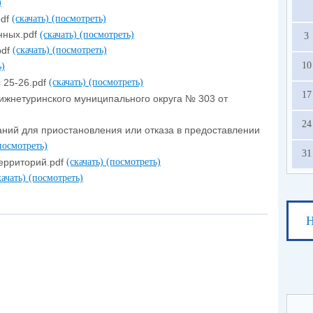
)
pdf
(скачать)
(посмотреть)
нных.pdf
(скачать)
(посмотреть)
3
pdf
(скачать)
(посмотреть)
10
ь)
 25-26.pdf
(скачать)
(посмотреть)
17
жнетуринского муниципального округа № 303 от
24
ий для приостановления или отказа в предоставлении
посмотреть)
31
ерриторий.pdf
(скачать)
(посмотреть)
качать)
(посмотреть)
Н