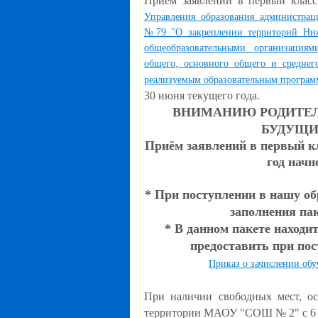
Прием заявлений в первый кла
Управления образования администрац
№79 "О закреплении территорий Ниж
общеобразовательными организациям
общего, основного общего и среднег
реализуемым образовательным програм
30 июня текущего года.
ВНИМАНИЮ РОДИТЕЛ
БУДУЩИ
Приём заявлений в первый 
год начн
* При поступлении в нашу о
заполнения па
* В данном пакете находи
предоставить при пос
Приказ о зачислении обу
При наличии свободных мест, ос
территории МАОУ "СОШ № 2" с 6 и