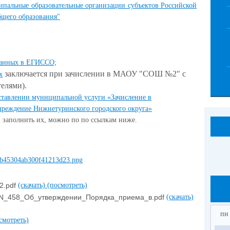
ипальные образовательные организации субъектов Российской
щего образования"
 данных в ЕГИССО;
заключается при зачислении в МАОУ "СОШ №2" с
х
елями).
оставлении муниципальной услуги «Зачисление в
чреждение Нижнетуринского городского округа»
и заполнить их, можно по по ссылкам ниже.
2.pdf
(скачать)
(посмотреть)
N_458_Об_утверждении_Порядка_приема_в.pdf
(скачать)
пн
смотреть)