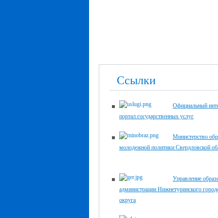
Ссылки
Официальный инте
портал государственных услуг
Министерство обр
молодежной политики Свердловской об
Управление образ
администрации Нижнетуринского город
округа