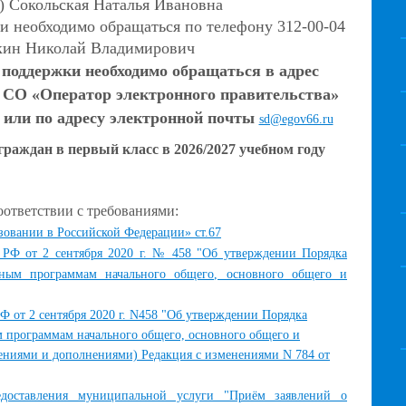
0) Сокольская Наталья Ивановна
и необходимо обращаться по телефону 312-00-04
ткин Николай Владимирович
 поддержки необходимо обращаться в адрес
 СО «Оператор электронного правительства»
0, или по адресу электронной почты
sd@egov66.ru
раждан в первый класс в 2026/2027 учебном году
оответствии с требованиями:
зовании в Российской Федерации» ст.67
 РФ от 2 сентября 2020 г. № 458 "Об утверждении Порядка
ьным программам начального общего, основного общего и
 от 2 сентября 2020 г. N458 "Об утверждении Порядка
м программам начального общего, основного общего и
нениями и дополнениями) Редакция с изменениями N 784 от
едоставления муниципальной услуги "Приём заявлений о