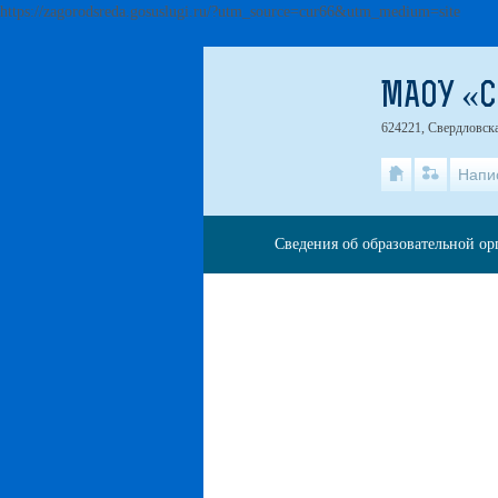
https://zagorodsreda.gosuslugi.ru/?utm_source=cur66&utm_medium=site
МАОУ «
624221, Свердловская
Напи
Сведения об образовательной о