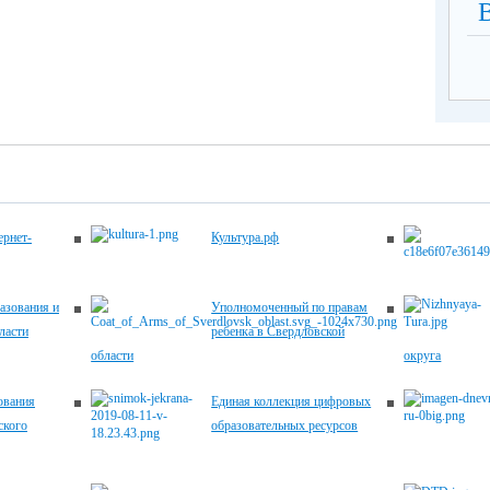
рнет-
Культура.рф
азования и
Уполномоченный по правам
ласти
ребенка в Свердловской
области
округа
ования
Единая коллекция цифровых
ского
образовательных ресурсов