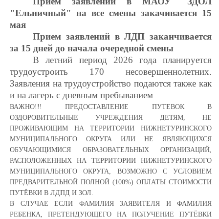
Прием заявлений в МАОУ "ЗДОЛ
"Ельничный" на все смены закачивается 15
мая
Прием заявлений в ЛДП заканчивается
за 15 дней до начала очередной смены
В летний период 2026 года планируется
трудоустроить 170 несовершеннолетних.
Заявления на трудоустройство подаются также как
и на лагерь с дневным пребыванием
ВАЖНО!!! ПРЕДОСТАВЛЕНИЕ ПУТЕВОК В
ОЗДОРОВИТЕЛЬНЫЕ
УЧРЕЖДЕНИЯ ДЕТЯМ, НЕ
ПРОЖИВАЮЩИМ НА ТЕРРИТОРИИ
НИЖНЕТУРИНСКОГО
МУНИЦИПАЛЬНОГО ОКРУГА ИЛИ НЕ
ЯВЛЯЮЩИХСЯ
ОБУЧАЮЩИМИСЯ ОБРАЗОВАТЕЛЬНЫХ
ОРГАНИЗАЦИЙ,
РАСПОЛОЖЕННЫХ НА ТЕРРИТОРИИ
НИЖНЕТУРИНСКОГО
МУНИЦИПАЛЬНОГО ОКРУГА, ВОЗМОЖНО С
УСЛОВИЕМ
ПРЕДВАРИТЕЛЬНОЙ ПОЛНОЙ (100%) ОПЛАТЫ
СТОИМОСТИ
ПУТЁВКИ В ЛДПД И ЗОЛ.
В СЛУЧАЕ ЕСЛИ ФАМИЛИЯ ЗАЯВИТЕЛЯ И ФАМИЛИЯ
РЕБЕНКА,
ПРЕТЕНДУЮЩЕГО НА ПОЛУЧЕНИЕ ПУТЁВКИ