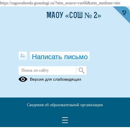
https://zagorodsreda.gosuslugi.ru/?utm_source=cur66&utm_medium=site
МАОУ «СОШ № 2»
Написать письмо
Версия для слабовидящих
Сведения об образовательной организации