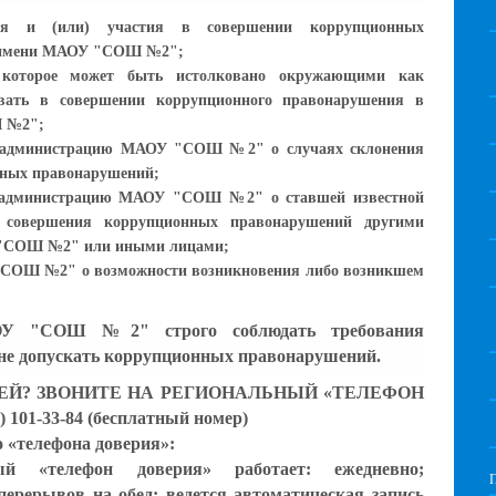
ния и (или) участия в совершении коррупционных
т имени МАОУ "СОШ №2";
, которое может быть истолковано окружающими как
овать в совершении коррупционного правонарушения в
Ш №2";
ь администрацию МАОУ "СОШ №2" о случаях склонения
нных правонарушений;
ь администрацию МАОУ "СОШ №2" о ставшей известной
 совершения коррупционных правонарушений другими
 "СОШ №2" или иными лицами;
"СОШ №2" о возможности возникновения либо возникшем
ОУ "СОШ №2" строго соблюдать требования
не допускать коррупционных правонарушений.
ЕЙ? ЗВОНИТЕ НА РЕГИОНАЛЬНЫЙ «ТЕЛЕФОН
) 101-33-84 (бесплатный номер)
 «телефона доверия»:
й «телефон доверия» работает: ежедневно;
перерывов на обед; ведется автоматическая запись