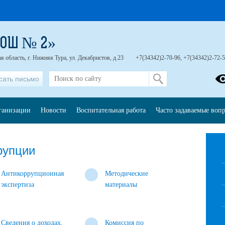
СОШ № 2»
 область, г. Нижняя Тура, ул. Декабристов, д.23
+7(34342)2-70-96, +7(34342)2-72-
сать письмо
рганизации
Новости
Воспитательная работа
Часто задаваемые воп
рупции
Антикоррупционная
Методические
экспертиза
материалы
Сведения о доходах,
Комиссия по