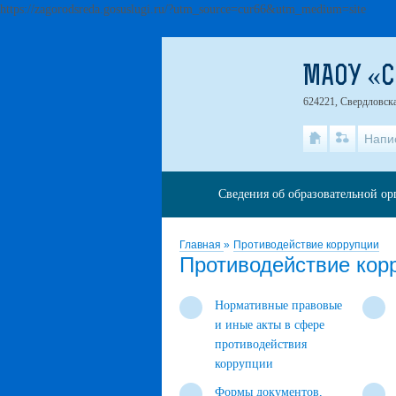
https://zagorodsreda.gosuslugi.ru/?utm_source=cur66&utm_medium=site
МАОУ «
624221, Свердловская
Напи
Сведения об образовательной о
Главная
»
Противодействие коррупции
Противодействие кор
Нормативные правовые
и иные акты в сфере
противодействия
коррупции
Формы документов,