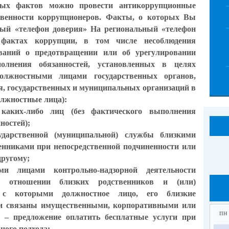
ных фактов можно провести антикоррупционные
твенности коррупционеров. Факты, о которых Вы
ный «телефон доверия» На региональный «телефон
фактах коррупции, в том числе несоблюдения
ований о предотвращении или об урегулировании
олнения обязанностей, установленных в целях
должностными лицами государственных органов,
я, государственных и муниципальных организаций в
должностные лица):
 каких-либо лиц (без фактического выполнения
ностей);
ударственной (муниципальной) службы близкими
енниками при непосредственной подчиненности или
другому;
ми лицами контрольно-надзорной деятельности
в отношении близких родственников и (или)
й, с которыми должностное лицо, его близкие
ки связаны имущественными, корпоративными или
пн
– предложение оплатить бесплатные услуги при
ного подхода;