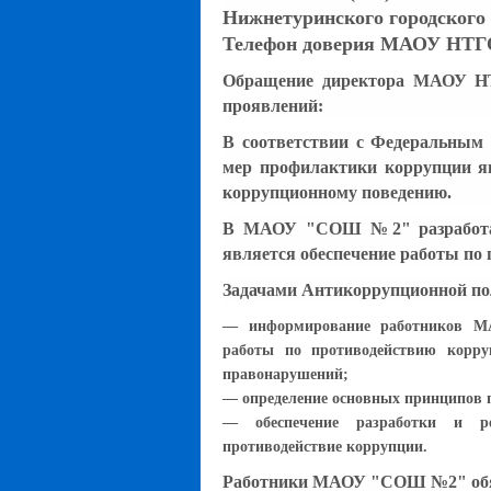
Нижнетуринского городского о
Телефон доверия МАОУ НТГО
Обращение директора МАОУ Н
проявлений:
В соответствии с Федеральным 
мер профилактики коррупции я
коррупционному поведению.
В МАОУ "СОШ №2" разработан
является обеспечение работы по
Задачами Антикоррупционной 
— информирование работников М
работы по противодействию корру
правонарушений;
— определение основных принципов
— обеспечение разработки и р
противодействие коррупции.
Работники МАОУ "СОШ №2" об