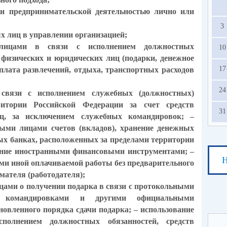
и предпринимательской деятельностью лично или
3
ых лиц в управлении организацией;
лицами в связи с исполнением должностных
10
 физических и юридических лиц (подарки, денежное
17
оплата развлечений, отдыха, транспортных расходов
24
связи с исполнением служебных (должностных)
ритории Российской Федерации за счет средств
31
ц, за исключением служебных командировок; –
ыми лицами счетов (вкладов), хранение денежных
ных банках, расположенных за пределами территории
ание иностранными финансовыми инструментами; –
Н
и иной оплачиваемой работы без предварительного
мателя (работодателя);
ами о получении подарка в связи с протокольными
и командировками и другими официальными
овленного порядка сдачи подарка; – использование
полнением должностных обязанностей, средств