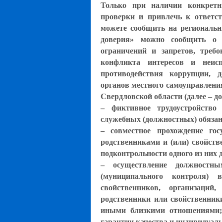
Только при наличии конкрет
проверки и привлечь к ответс
можете сообщить на региональ
доверия» можно сообщить о 
ограничений и запретов, треб
конфликта интересов и неисп
противодействия коррупции, 
органов местного самоуправлени
Свердловской области (далее – 
– фиктивное трудоустройство
служебных (должностных) обязан
– совместное прохождение гос
родственниками и (или) свойств
подконтрольности одного из них 
– осуществление должностны
(муниципального контроля) 
свойственников, организаци
родственники или свойственни
иными близкими отношениями; 
гарантии качества и индивидуаль