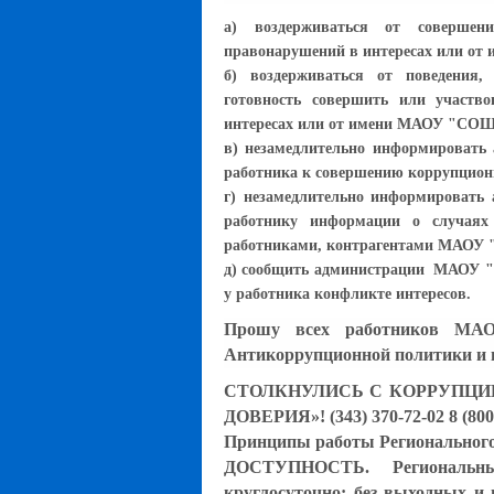
а) воздерживаться от соверше
правонарушений в интересах или о
б) воздерживаться от поведения
готовность совершить или участв
интересах или от имени МАОУ "СО
в) незамедлительно информироват
работника к совершению коррупцио
г) незамедлительно информироват
работнику информации о случаях
работниками, контрагентами МАОУ
д) сообщить администрации МАОУ 
у работника конфликте интересов.
Прошу всех работников МА
Антикоррупционной политики и 
СТОЛКНУЛИСЬ С КОРРУПЦИ
ДОВЕРИЯ»! (343) 370-72-02 8 (800
Принципы работы Регионального
ДОСТУПНОСТЬ. Региональны
круглосуточно; без выходных и 