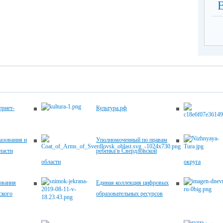
рнет-
Культура.рф
азования и
Уполномоченный по правам
ласти
ребенка в Свердловской
области
округа
ования
Единая коллекция цифровых
ского
образовательных ресурсов