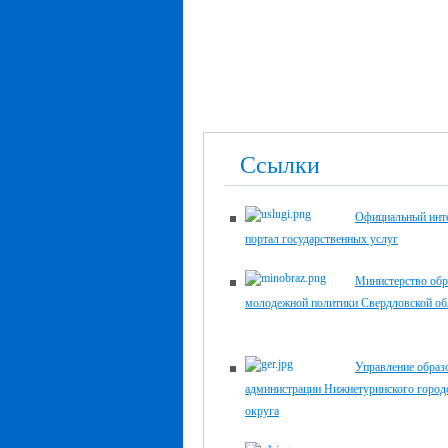
Ссылки
Официальный инте
портал государственных услуг
Министерство обр
молодежной политики Свердловской об
Управление образ
администрации Нижнетуринского город
округа