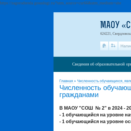
https://zagorodsreda.gosuslugi.ru/?utm_source=cur66&utm_medium=site
МАОУ «
624221, Свердловская
Напи
Сведения об образовательной о
Главная
»
Численность обучающихся, яв
Численность обучаю
гражданами
В МАОУ "СОШ № 2" в 2024 - 20
- 1 обучающийся на уровне н
- 1 обучающийся на уровне о