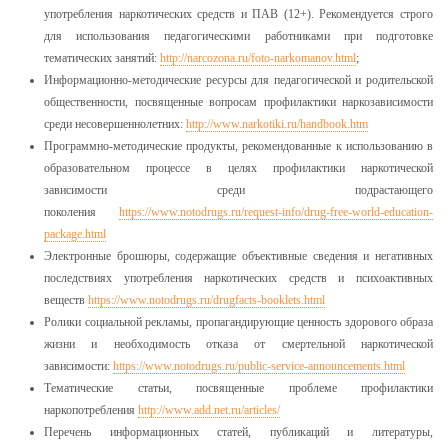
употребления наркотических средств и ПАВ (12+). Рекомендуется строго
для использования педагогическими работниками при подготовке
тематических занятий:
http://narcozona.ru/foto-narkomanov.html
;
Информационно-методические ресурсы для педагогической и родительской
общественности, посвященные вопросам профилактики наркозависимости
среди несовершеннолетних:
http://www.narkotiki.ru/handbook.htm
Программно-методические продукты, рекомендованные к использованию в
образовательном процессе в целях профилактики наркотической
зависимости среди подрастающего
поколения
https://www.notodrugs.ru/request-info/drug-free-world-education-
package.html
Электронные брошюры, содержащие объективные сведения и негативных
последствиях употребления наркотических средств и психоактивных
веществ
https://www.notodrugs.ru/drugfacts-booklets.html
Ролики социальной рекламы, пропагандирующие ценность здорового образа
жизни и необходимость отказа от смертельной наркотической
зависимости:
https://www.notodrugs.ru/public-service-announcements.html
Тематические статьи, посвященные проблеме профилактики
наркопотребления
http://www.add.net.ru/articles/
Перечень информационных статей, публикаций и литературы,