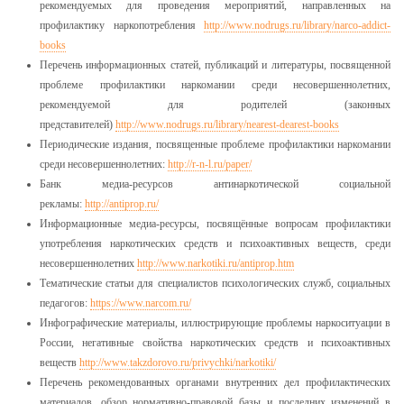
рекомендуемых для проведения мероприятий, направленных на
профилактику наркопотребления
http://www.nodrugs.ru/library/narco-addict-
books
Перечень информационных статей, публикаций и литературы, посвященной
проблеме профилактики наркомании среди несовершеннолетних,
рекомендуемой для родителей (законных
представителей)
http://www.nodrugs.ru/library/nearest-dearest-books
Периодические издания, посвященные проблеме профилактики наркомании
среди несовершеннолетних:
http://r-n-l.ru/paper/
Банк медиа-ресурсов антинаркотической социальной
рекламы:
http://antiprop.ru/
Информационные медиа-ресурсы, посвящённые вопросам профилактики
употребления наркотических средств и психоактивных веществ, среди
несовершеннолетних
http://www.narkotiki.ru/antiprop.htm
Тематические статьи для специалистов психологических служб, социальных
педагогов:
https://www.narcom.ru/
Инфографические материалы, иллюстрирующие проблемы наркоситуации в
России, негативные свойства наркотических средств и психоактивных
веществ
http://www.takzdorovo.ru/privychki/narkotiki/
Перечень рекомендованных органами внутренних дел профилактических
материалов, обзор нормативно-правовой базы и последних изменений в