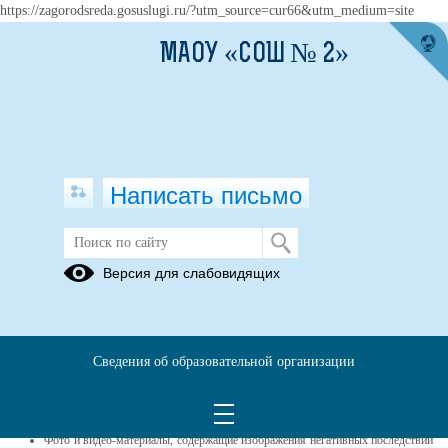
https://zagorodsreda.gosuslugi.ru/?utm_source=cur66&utm_medium=site
МАОУ «СОШ № 2»
Написать письмо
Профилактика ПАВ
Версия для слабовидящих
23.12.2021
Перечень информационных материалов
по профилактике наркотических
Сведения об образовательной организации
средств и ПАВ
Фото и видео-материалы, содержащие изображения негативных последствий