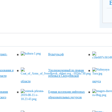
рнет-
Культура.рф
азования и
Уполномоченный по правам
ласти
ребенка в Свердловской
области
округа
ования
Единая коллекция цифровых
ского
образовательных ресурсов