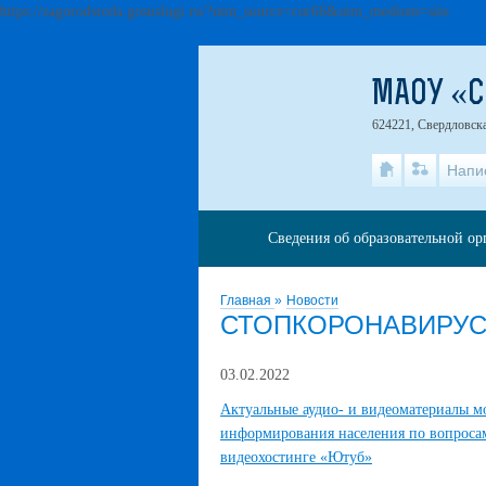
https://zagorodsreda.gosuslugi.ru/?utm_source=cur66&utm_medium=site
МАОУ «
624221, Свердловская
Напи
Сведения об образовательной о
Главная
»
Новости
СТОПКОРОНАВИРУС
03.02.2022
Актуальные аудио- и видеоматериалы м
информирования населения по вопросам
видеохостинге «Ютуб»