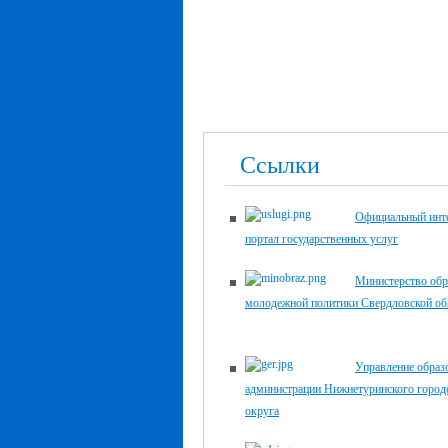
Ссылки
Официальный инте
портал государственных услуг
Министерство обр
молодежной политики Свердловской об
Управление образ
администрации Нижнетуринского город
округа