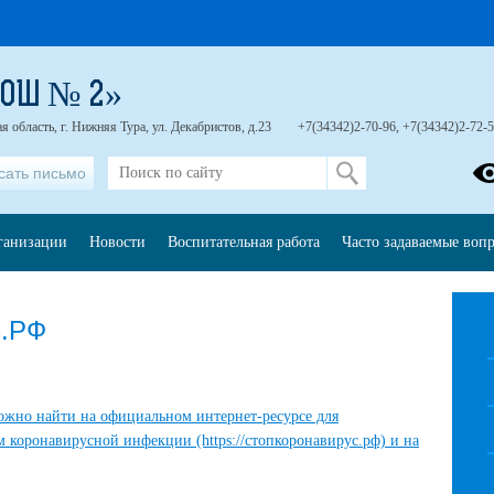
СОШ № 2»
 область, г. Нижняя Тура, ул. Декабристов, д.23
+7(34342)2-70-96, +7(34342)2-72-
сать письмо
рганизации
Новости
Воспитательная работа
Часто задаваемые воп
.РФ
ожно найти на официальном интернет-ресурсе для
 коронавирусной инфекции (https://стопкоронавирус.рф) и на