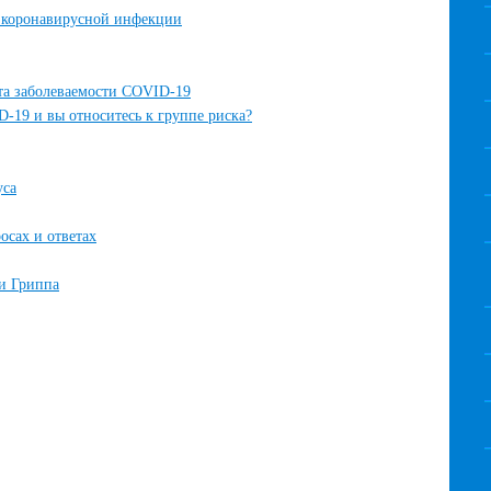
 коронавирусной инфекции
та заболеваемости COVID-19
D-19 и вы относитесь к группе риска?
уса
сах и ответах
и Гриппа