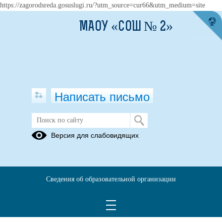
https://zagorodsreda.gosuslugi.ru/?utm_source=cur66&utm_medium=site
МАОУ «СОШ № 2»
Написать письмо
Версия для слабовидящих
Численность иностранных
обучающихся по основным и
дополнительным образовательным
программам
Сведения об образовательной организации
нет